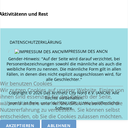
Aktivitätenn und Rest
DATENSCHUTZERKLÄRUNG
IMPRESSUM DES ANCN
Gender-Hinweis: "Auf der Seite wird darauf verzichtet, bei
Personenbezeichnungen sowohl die männliche als auch die
weibliche Form zu nennen. Die männliche Form gilt in allen
Fällen, in denen dies nicht explizit ausgeschlossen wird, für
alle Geschlechter."
Wir benutzen Cookies
Wir nutzen Cookies auf unserer Website. Einige von
Copyright © 2026 Das Arztnetz City Nord e.V. (ANCN). Alle
ihnen sind essenziell für den Betrieb der Seite,
Rechte vorbehalten.
während andere uns helfen, diese Website und die
Joomla!
ist freie, unter der
GNU/GPL-Lizenz
veröffentlichte
Software.
Nutzererfahrung zu verbessern. Sie können selbst
entscheiden, ob Sie die Cookies zulassen möchten.
AKZEPTIEREN
ABLEHNEN